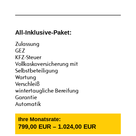
All-Inklusive-Paket:
Zulassung
GEZ
KFZ-Steuer
Vollkaskoversicherung mit
Selbstbeteiligung
Wartung
Verschleiß
wintertaugliche Bereifung
Garantie
Automatik
Ihre Monatsrate:
799,00
EUR
–
1.024,00
EUR