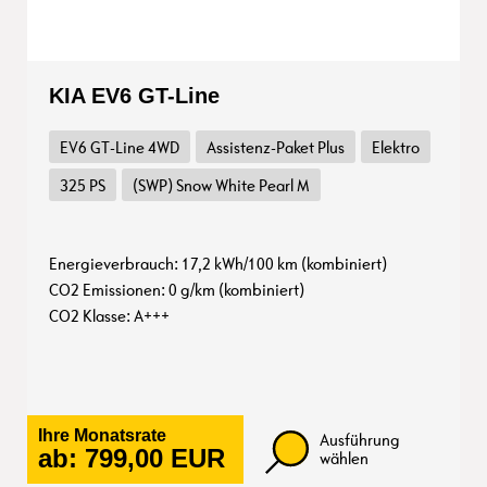
KIA EV6 GT-Line
EV6 GT-Line 4WD
Assistenz-Paket Plus
Elektro
325 PS
(SWP) Snow White Pearl M
Energieverbrauch: 17,2 kWh/100 km (kombiniert)
CO2 Emissionen: 0 g/km (kombiniert)
CO2 Klasse: A+++
Ihre Monatsrate
Ausführung
ab:
799,00
EUR
wählen