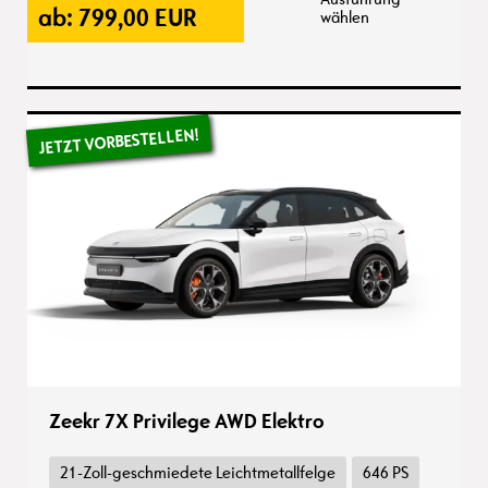
ab:
799,00
EUR
wählen
Zeekr 7X Privilege AWD Elektro
21-Zoll-geschmiedete Leichtmetallfelge
646 PS