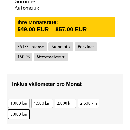
Garantie
Automatik
Ihre Monatsrate:
549,00
EUR
–
857,00
EUR
35TFSI intense
Automatik
Benziner
150 PS
Mythosschwarz
Inklusivkilometer pro Monat
1.000 km
1.500 km
2.000 km
2.500 km
3.000 km