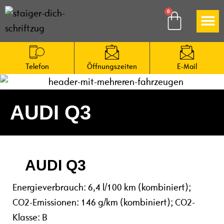
So funktioniert es
Telefon
Öffnungs­zeiten
E-Mail
AUDI Q3
AUDI Q3
Energieverbrauch: 6,4 l/100 km (kombiniert);
CO2-Emissionen: 146 g/km (kombiniert); CO2-
Klasse: B